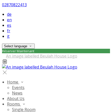
02870822413
de
en
es
fr
it
Select language
Réserver Maintenant
Home
Events
News
About Us
Rooms
Single Room