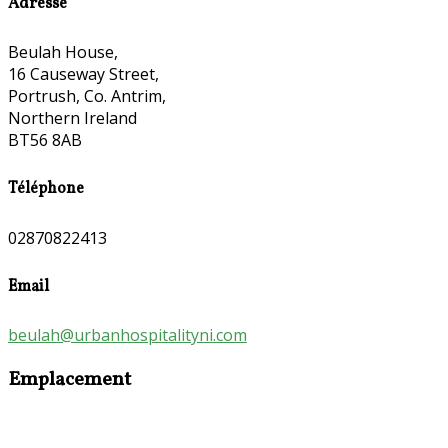
Adresse
Beulah House,
16 Causeway Street,
Portrush, Co. Antrim,
Northern Ireland
BT56 8AB
Téléphone
02870822413
Email
beulah@urbanhospitalityni.com
Emplacement