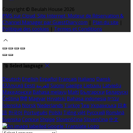
Copyright ©
Beulah House 2026
PMS sur Cloud, Site Internet, Moteur de Réservation &
Channel Manager par GuestDiary.com
|
Plan du site
|
Politique des cookies
|
Termes et Conditions
Select language
Deutsch
English
Español
Français
Italiano
Dansk
Ελληνικά
Eesti
العربية
Suomi
Gaeilge
Lietuvių
Latviešu
Македонски
Bahasa melayu
Malti
Български
Беларускі
Čeština
हिंदी
Magyar
Hrvatski
Bahasa indonesia
עברית
Íslenska
Norsk
Nederlands
Türkçe
ไทย
Українська
日本
語
한국어
Português
Polski
Tiếng việt
Русский
Română
Svenska
Српски
Shqipe
Slovenščina
Slovenčina
中文