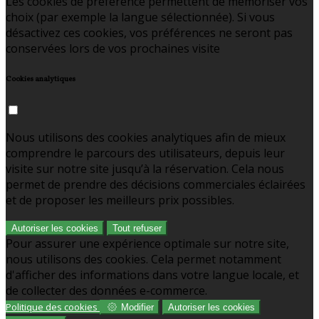
Les cookies de préférence permettent de mémoriser vos
choix (par exemple la langue sélectionnée). Si vous
désactivez ces cookies, vos préférences ne seront pas
conservées lors de vos prochaines visite
Cookies analytiques
Nous utilisons des cookies analytiques afin de mieux
comprendre le parcours des utilisateurs, depuis leur
visite sur notre site jusqu’à la réservation. Cela nous
permet de prendre des décisions commerciales éclairées
et de proposer les meilleurs prix possibles.
Autoriser les cookies
Tout refuser
Pour assurer une expérience optimale sur notre site,
nous utilisons des cookies. Cela permet notamment
d'afficher des informations dans votre langue locale, et
de collecter des données e-commerce.
Politique des cookies
Modifier
Autoriser les cookies