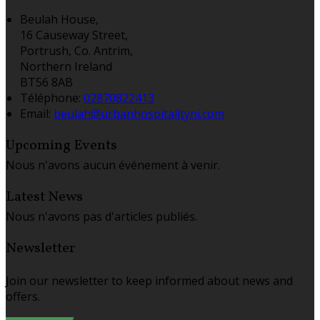
Beulah House,
16 Causeway Street,
Portrush, Co. Antrim,
Northern Ireland
BT56 8AB
Téléphone
:
02870822413
Email:
beulah@urbanhospitalityni.com
Upcoming Events
Nous n'avons aucun événement à venir.
Latest News
Nous n'avons pas d'articles publiés.
Newsletter
Join our newsletter to keep informed about news and
offers.