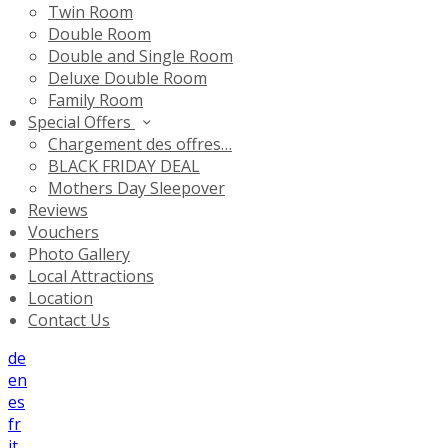
Twin Room
Double Room
Double and Single Room
Deluxe Double Room
Family Room
Special Offers
Chargement des offres…
BLACK FRIDAY DEAL
Mothers Day Sleepover
Reviews
Vouchers
Photo Gallery
Local Attractions
Location
Contact Us
de
en
es
fr
it